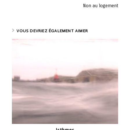
t
Non au logement
i
n
u
e
VOUS DEVRIEZ ÉGALEMENT AIMER
r
l
a
l
e
c
t
u
r
e
Isthmes