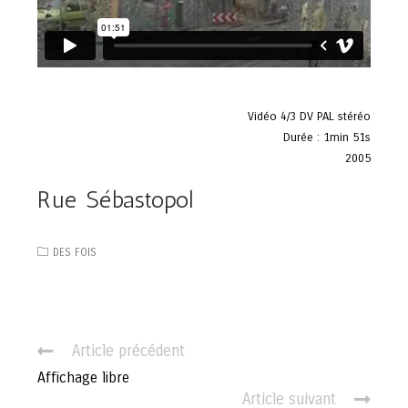
Vidéo 4/3 DV PAL stéréo
Durée : 1min 51s
2005
Rue Sébastopol
DES FOIS
C
Article précédent
o
Affichage libre
n
Article suivant