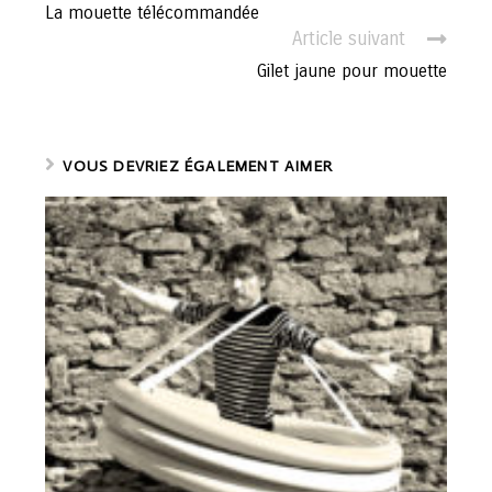
o
La mouette télécommandée
n
Article suivant
t
Gilet jaune pour mouette
i
n
u
e
VOUS DEVRIEZ ÉGALEMENT AIMER
r
l
a
l
e
c
t
u
r
e