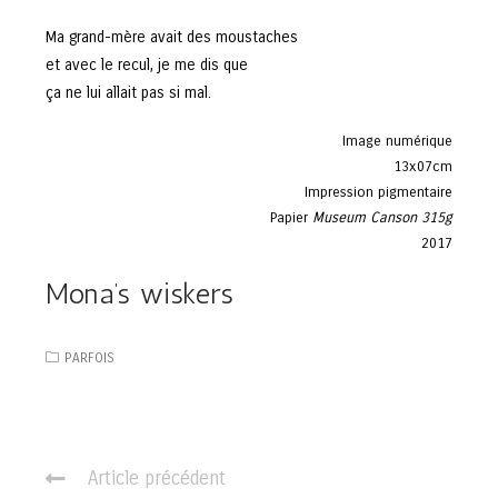
Ma grand-mère avait des moustaches
et avec le recul, je me dis que
ça ne lui allait pas si mal.
Image numérique
13x07cm
Impression pigmentaire
Papier
Museum Canson 315g
2017
Mona’s wiskers
PARFOIS
C
Article précédent