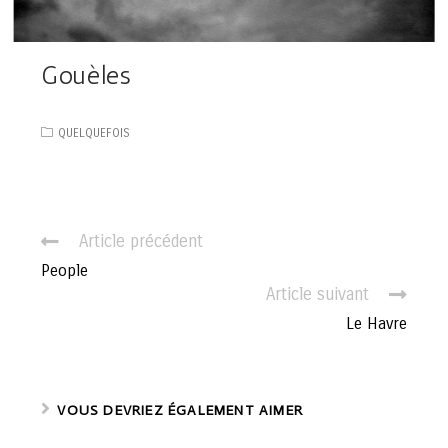
Gouèles
QUELQUEFOIS
C
Article précédent
o
People
n
Article suivant
t
Le Havre
i
n
u
e
VOUS DEVRIEZ ÉGALEMENT AIMER
r
l