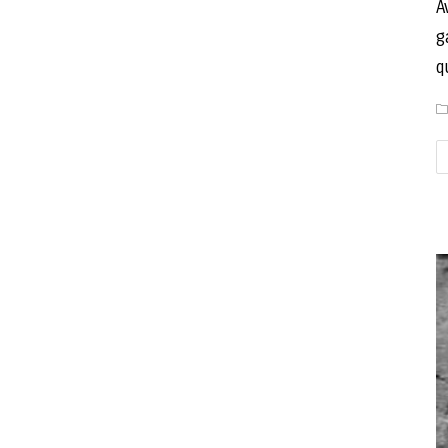
A
g
q