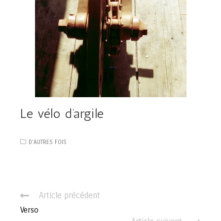
Le vélo d’argile
D'AUTRES FOIS
C
Article précédent
o
Verso
n