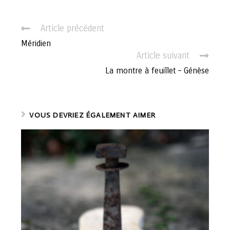
C
Article précédent
o
Méridien
n
Article suivant
t
La montre à feuillet – Génèse
i
n
u
e
VOUS DEVRIEZ ÉGALEMENT AIMER
r
l
a
l
e
c
t
u
r
e