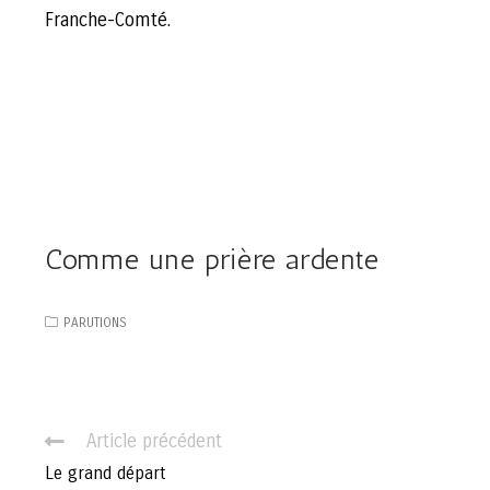
Franche-Comté.
Comme une prière ardente
PARUTIONS
C
Article précédent
o
Le grand départ